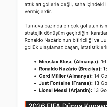
attıkları gollerle değil, saha içindeki
vermişlerdir.
Turnuva bazında en çok gol atan isimle
stratejik dönüşüm geçirdiğini kanıtla
Ronaldo Nazário’nun bitiriciliği ve Ju
gollük ulaşılamaz başarı, istatistikle
Miroslav Klose (Almanya):
16
Ronaldo Nazário (Brezilya):
15
Gerd Müller (Almanya):
14 Go
Just Fontaine (Fransa):
13 Gol
Lionel Messi (Arjantin):
13 Go
2026 FIFA Dünya Kupası: