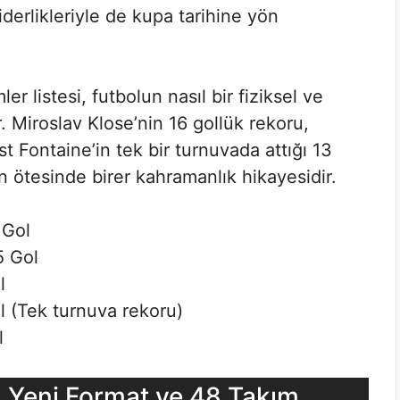
 liderlikleriyle de kupa tarihine yön
r listesi, futbolun nasıl bir fiziksel ve
r. Miroslav Klose’nin 16 gollük rekoru,
st Fontaine’in tek bir turnuvada attığı 13
rin ötesinde birer kahramanlık hikayesidir.
 Gol
 Gol
l
 (Tek turnuva rekoru)
l
 Yeni Format ve 48 Takım