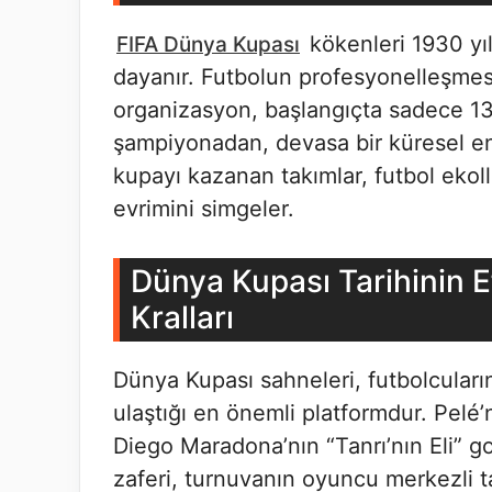
kökenleri 1930 yı
FIFA Dünya Kupası
dayanır. Futbolun profesyonelleşmesi
organizasyon, başlangıçta sadece 13 
şampiyonadan, devasa bir küresel e
kupayı kazanan takımlar, futbol ekolle
evrimini simgeler.
Dünya Kupası Tarihinin E
Kralları
Dünya Kupası sahneleri, futbolcuların
ulaştığı en önemli platformdur. Pelé
Diego Maradona’nın “Tanrı’nın Eli” g
zaferi, turnuvanın oyuncu merkezli tar