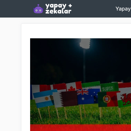
İçeriğe
Yapay
atla