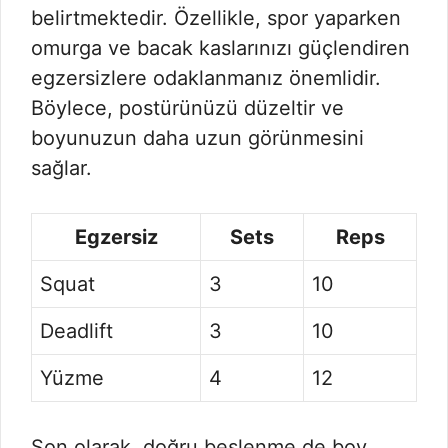
belirtmektedir. Özellikle, spor yaparken
omurga ve bacak kaslarınızı güçlendiren
egzersizlere odaklanmanız önemlidir.
Böylece, postürünüzü düzeltir ve
boyunuzun daha uzun görünmesini
sağlar.
Egzersiz
Sets
Reps
Squat
3
10
Deadlift
3
10
Yüzme
4
12
Son olarak, doğru beslenme de boy