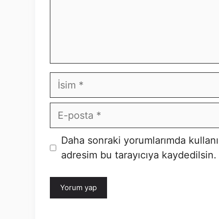
İsim
E-
posta
İnternet
Daha sonraki yorumlarımda kullanı
sitesi
adresim bu tarayıcıya kaydedilsin.