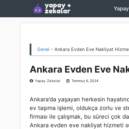
İçeriğe
Yapay
atla
Genel
-
Ankara Evden Eve Nakliyat Hizmet
Ankara Evden Eve Nakl
Yapay Zekalar
Temmuz 6, 2024
Ankara’da yaşayan herkesin hayatında
ev taşıma işlemi, oldukça zorlu ve str
firması ile çalışmak, bu süreci çok d
Ankara evden eve nakliyat hizmeti s