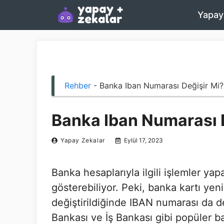
İçeriğe
Yapay
atla
Rehber
-
Banka Iban Numarası Değişir Mi?
Banka Iban Numarası 
Yapay Zekalar
Eylül 17, 2023
Banka hesaplarıyla ilgili işlemler ya
gösterebiliyor. Peki, banka kartı ye
değiştirildiğinde IBAN numarası da de
Bankası ve İş Bankası gibi popüler ba