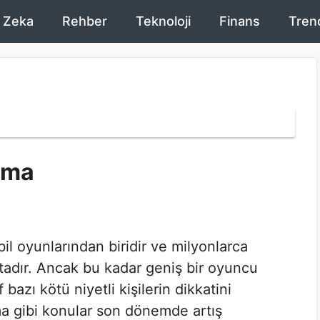
 Zeka
Rehber
Teknoloji
Finans
Tren
lma
il oyunlarından biridir ve milyonlarca
adır. Ancak bu kadar geniş bir oyuncu
bazı kötü niyetli kişilerin dikkatini
a gibi konular son dönemde artış