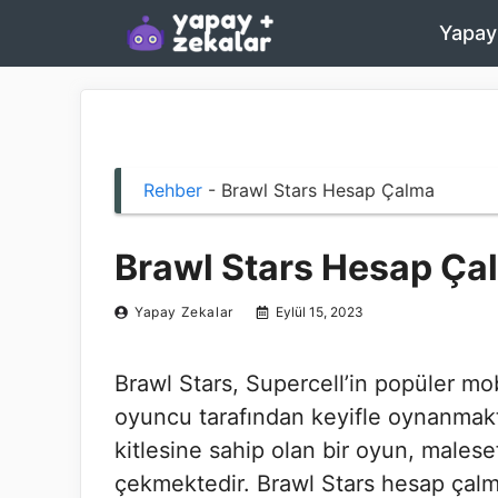
İçeriğe
Yapay
atla
Rehber
-
Brawl Stars Hesap Çalma
Brawl Stars Hesap Ça
Yapay Zekalar
Eylül 15, 2023
Brawl Stars, Supercell’in popüler mob
oyuncu tarafından keyifle oynanmakt
kitlesine sahip olan bir oyun, malesef 
çekmektedir. Brawl Stars hesap çalm