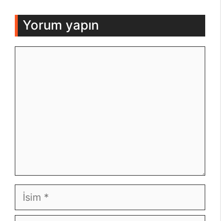
Yorum yapın
Yorum
İsim