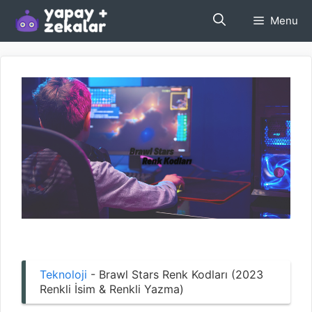
İçeriğe
Menu
atla
Teknoloji
-
Brawl Stars Renk Kodları (2023
Renkli İsim & Renkli Yazma)