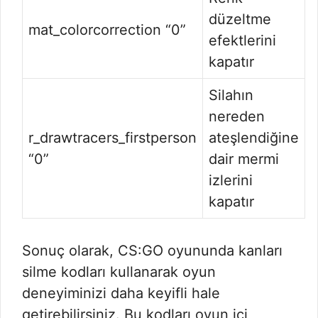
düzeltme
mat_colorcorrection “0”
efektlerini
kapatır
Silahın
nereden
r_drawtracers_firstperson
ateşlendiğine
“0”
dair mermi
izlerini
kapatır
Sonuç olarak, CS:GO oyununda kanları
silme kodları kullanarak oyun
deneyiminizi daha keyifli hale
getirebilirsiniz. Bu kodları oyun içi