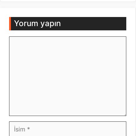
Yorum yapın
Yorum
İsim