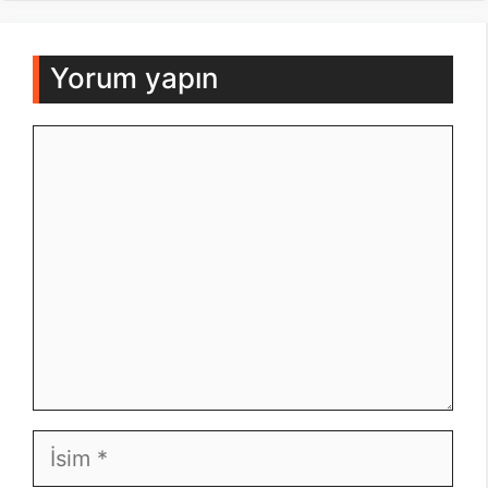
Yorum yapın
Yorum
İsim