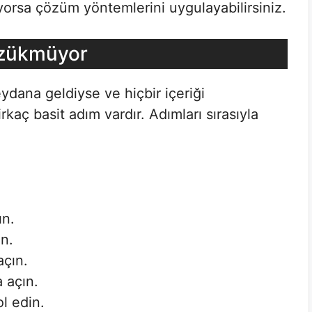
orsa çözüm yöntemlerini uygulayabilirsiniz.
özükmüyor
dana geldiyse ve hiçbir içeriği
aç basit adım vardır. Adımları sırasıyla
ın.
n.
açın.
a açın.
ol edin.