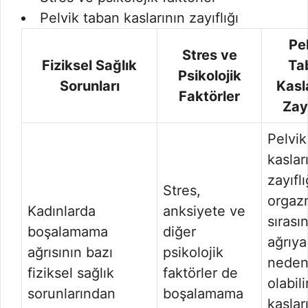
Pelvik taban kaslarının zayıflığı
Pe
Stres ve
Fiziksel Sağlık
Ta
Psikolojik
Sorunları
Kasl
Faktörler
Zayı
Pelvik
kaslar
zayıflı
Stres,
orgaz
Kadınlarda
anksiyete ve
sırası
boşalamama
diğer
ağrıya
ağrısının bazı
psikolojik
nede
fiziksel sağlık
faktörler de
olabili
sorunlarından
boşalamama
kaslar