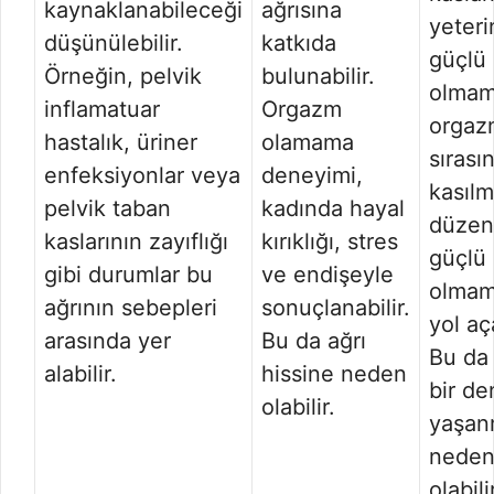
kaynaklanabileceği
ağrısına
yeter
düşünülebilir.
katkıda
güçlü
Örneğin, pelvik
bulunabilir.
olmam
inflamatuar
Orgazm
orgaz
hastalık, üriner
olamama
sırası
enfeksiyonlar veya
deneyimi,
kasılm
pelvik taban
kadında hayal
düzenl
kaslarının zayıflığı
kırıklığı, stres
güçlü
gibi durumlar bu
ve endişeyle
olmam
ağrının sebepleri
sonuçlanabilir.
yol aça
arasında yer
Bu da ağrı
Bu da 
alabilir.
hissine neden
bir d
olabilir.
yaşan
nede
olabili