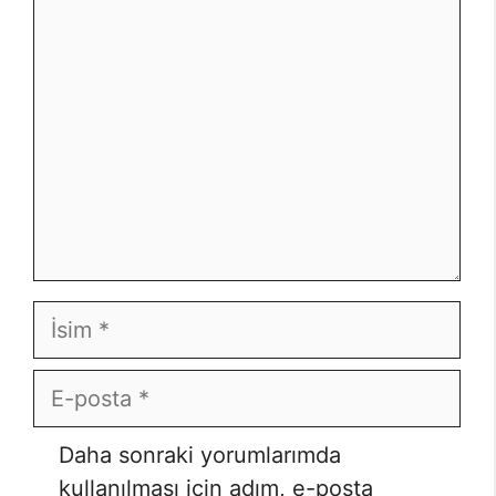
Yorum
İsim
E-
posta
İnternet
Daha sonraki yorumlarımda
sitesi
kullanılması için adım, e-posta