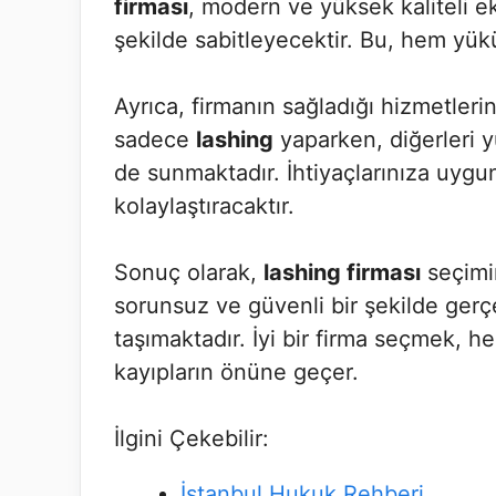
firması
, modern ve yüksek kaliteli ek
şekilde sabitleyecektir. Bu, hem yükü
Ayrıca, firmanın sağladığı hizmetleri
sadece
lashing
yaparken, diğerleri y
de sunmaktadır. İhtiyaçlarınıza uygun
kolaylaştıracaktır.
Sonuç olarak,
lashing firması
seçimin
sorunsuz ve güvenli bir şekilde ger
taşımaktadır. İyi bir firma seçmek,
kayıpların önüne geçer.
İlgini Çekebilir:
İstanbul Hukuk Rehberi