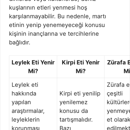
kuşlarının etleri yenmesi hoş
karşılanmayabilir. Bu nedenle, martı
etinin yenip yenemeyeceği konusu
kişinin inançlarına ve tercihlerine
bağlıdır.
Leylek Eti Yenir
Kirpi Eti Yenir
Zürafa E
Mi?
Mi?
M
Leylek eti
Zürafa et
hakkında
Kirpi eti yenilip
çeşitli
yapılan
yenilemez
kültürle
araştırmalar,
konusu da
yenmeye
leyleklerin
tartışmalıdır.
et olara
korunması
Bazı
edilmekt