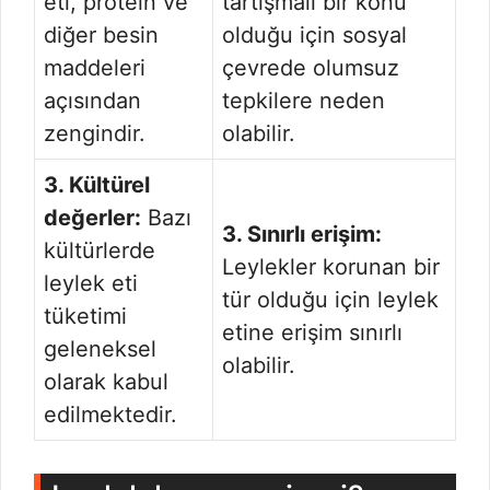
eti, protein ve
tartışmalı bir konu
diğer besin
olduğu için sosyal
maddeleri
çevrede olumsuz
açısından
tepkilere neden
zengindir.
olabilir.
3. Kültürel
değerler:
Bazı
3. Sınırlı erişim:
kültürlerde
Leylekler korunan bir
leylek eti
tür olduğu için leylek
tüketimi
etine erişim sınırlı
geleneksel
olabilir.
olarak kabul
edilmektedir.