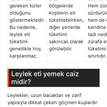
gereken türler
bölgelerde
Hem züra
olduğunu
kirpilerin eti
sürdürüle
göstermektedir.
tüketilebilirken,
hem de 
Bu nedenle,
diğer yerlerde
kendine
leylek eti
tüketimi
tadı ned
tüketimi
sakıncalı olarak
zürafa e
genellikle hoş
görülebilir.
tüketimi
karşılanmaz.
sınırlıdır.
Leylek eti yemek caiz
midir?
Leylekler, uzun bacakları ve zarif
yapısıyla dikkat çeken göçmen kuşlardır.