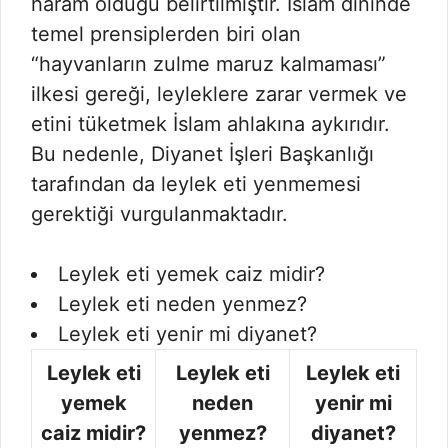
haram olduğu belirtilmiştir. İslam dininde
temel prensiplerden biri olan
“hayvanların zulme maruz kalmaması”
ilkesi gereği, leyleklere zarar vermek ve
etini tüketmek İslam ahlakına aykırıdır.
Bu nedenle, Diyanet İşleri Başkanlığı
tarafından da leylek eti yenmemesi
gerektiği vurgulanmaktadır.
Leylek eti yemek caiz midir?
Leylek eti neden yenmez?
Leylek eti yenir mi diyanet?
Leylek eti
Leylek eti
Leylek eti
yemek
neden
yenir mi
caiz midir?
yenmez?
diyanet?