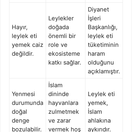
Diyanet
Leylekler
İşleri
Hayır,
doğada
Başkanlığı,
leylek eti
önemli bir
leylek eti
yemek caiz
role ve
tüketiminin
değildir.
ekosisteme
haram
katkı sağlar.
olduğunu
açıklamıştır.
İslam
Yenmesi
dininde
Leylek eti
durumunda
hayvanlara
yemek,
doğal
zulmetmek
İslam
denge
ve zarar
ahlakına
bozulabilir.
vermek hoş
aykırıdır.