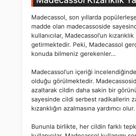
Madecassol Kızarıklık Y
Madecassol, son yıllarda popülerleşe
madde olan madecassoside sayesinde
kullanıcılar, Madecassol’un kızarıklı
getirmektedir. Peki, Madecassol gerç
konuda bilmeniz gerekenler…
Madecassol’un içeriği incelendiğinde, c
olduğu görülmektedir. Madecassoside, 
azaltarak cildin daha sakin bir görü
sayesinde cildi serbest radikallerin za
kızarıklığın azalmasına yardımcı olur.
Bununla birlikte, her cildin farklı te
kullanıcılar, Madecassol kullanımı son