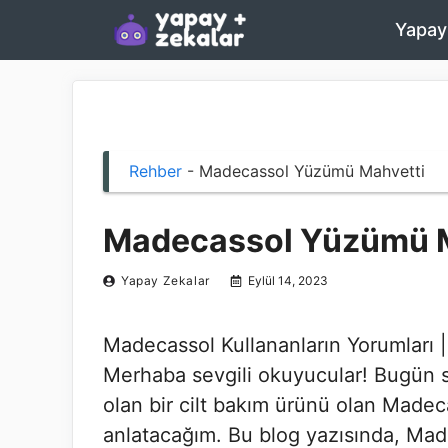
İçeriğe
Yapay
atla
Rehber
-
Madecassol Yüzümü Mahvetti
Madecassol Yüzümü M
Yapay Zekalar
Eylül 14, 2023
Madecassol Kullananların Yorumları |
Merhaba sevgili okuyucular! Bugün s
olan bir cilt bakım ürünü olan Madec
anlatacağım. Bu blog yazısında, Mad