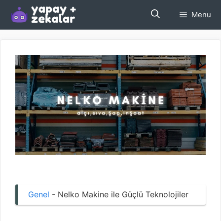
İçeriğe
Menu
atla
Genel
-
Nelko Makine ile Güçlü Teknolojiler