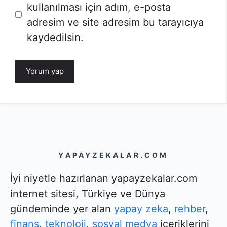
sitesi
kullanılması için adım, e-posta
adresim ve site adresim bu tarayıcıya
kaydedilsin.
YAPAYZEKALAR.COM
İyi niyetle hazırlanan yapayzekalar.com
internet sitesi, Türkiye ve Dünya
gündeminde yer alan
yapay zeka
,
rehber
,
finans
,
teknoloji
,
sosyal medya
içeriklerini