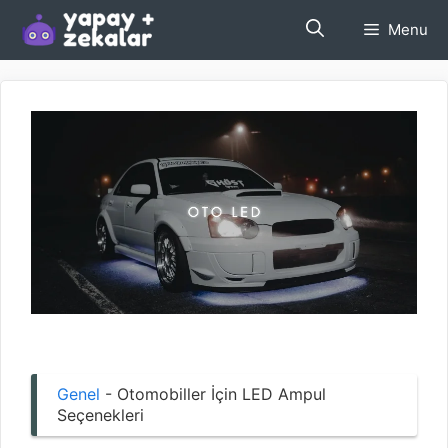
İçeriğe
Menu
atla
Genel
-
Otomobiller İçin LED Ampul
Seçenekleri