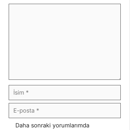
Yorum
İsim
E-
posta
İnternet
Daha sonraki yorumlarımda