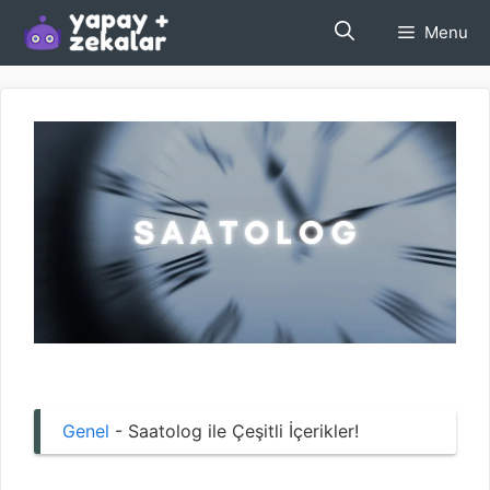
İçeriğe
Menu
atla
Genel
-
Saatolog ile Çeşitli İçerikler!