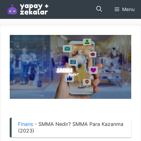
İçeriğe
Menu
atla
Finans
-
SMMA Nedir? SMMA Para Kazanma
(2023)