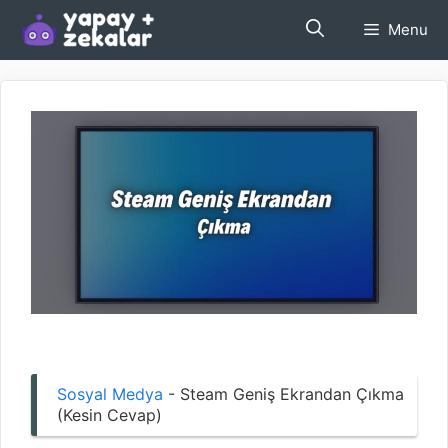
İçeriğe
Menu
atla
Sosyal Medya
-
Steam Geniş Ekrandan Çıkma
(Kesin Cevap)