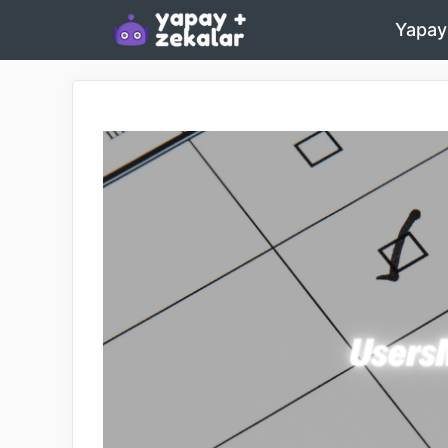
İçeriğe
Yapay
atla