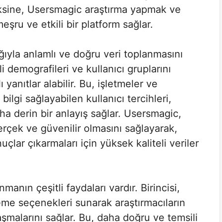
 aksine, Usersmagic araştırma yapmak ve
meşru ve etkili bir platform sağlar.
ğıyla anlamlı ve doğru veri toplanmasını
li demografileri ve kullanıcı gruplarını
yanıtlar alabilir. Bu, işletmeler ve
bilgi sağlayabilen kullanıcı tercihleri,
ha derin bir anlayış sağlar. Usersmagic,
rçek ve güvenilir olmasını sağlayarak,
uçlar çıkarmaları için yüksek kaliteli veriler
nın çeşitli faydaları vardır. Birincisi,
eme seçenekleri sunarak araştırmacıların
ulaşmalarını sağlar. Bu, daha doğru ve temsili