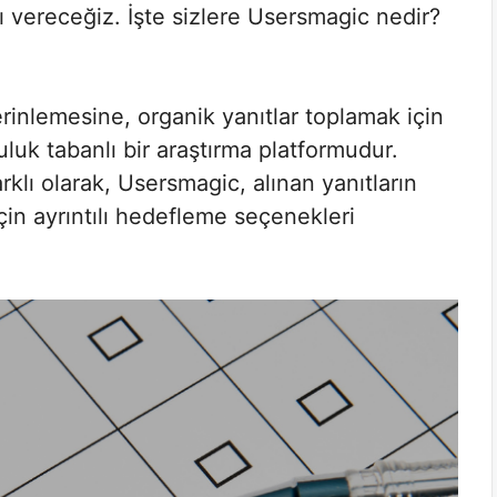
ı vereceğiz. İşte sizlere Usersmagic nedir?
rinlemesine, organik yanıtlar toplamak için
uluk tabanlı bir araştırma platformudur.
klı olarak, Usersmagic, alınan yanıtların
çin ayrıntılı hedefleme seçenekleri