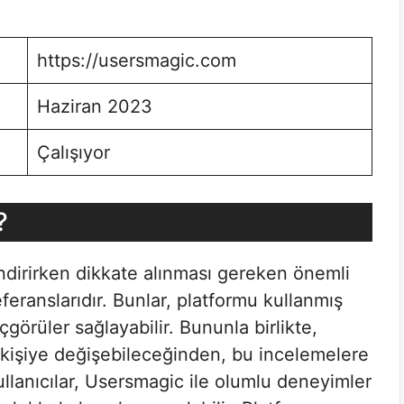
https://usersmagic.com
Haziran 2023
Çalışıyor
?
endirirken dikkate alınması gereken önemli
eferanslarıdır. Bunlar, platformu kullanmış
çgörüler sağlayabilir. Bununla birlikte,
 kişiye değişebileceğinden, bu incelemelere
ullanıcılar, Usersmagic ile olumlu deneyimler