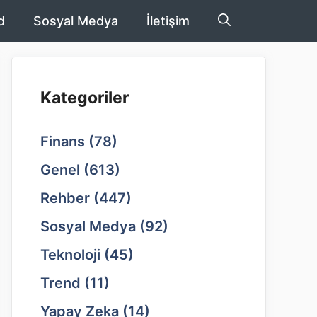
d
Sosyal Medya
İletişim
Kategoriler
Finans
(78)
Genel
(613)
Rehber
(447)
Sosyal Medya
(92)
Teknoloji
(45)
Trend
(11)
Yapay Zeka
(14)