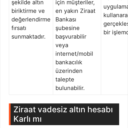
şekilde altın
için müşteriler,
uygulama
biriktirme ve
en yakın Ziraat
kullanara
değerlendirme
Bankası
gerçekleş
fırsatı
şubesine
bir işlemd
sunmaktadır.
başvurabilir
veya
internet/mobil
bankacılık
üzerinden
talepte
bulunabilir.
Ziraat vadesiz altın hesabı
Karlı mı