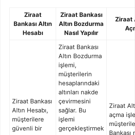
Ziraat
Ziraat Bankası
Ziraat
Bankası Altın
Altın Bozdurma
Aç
Hesabı
Nasıl Yapılır
Ziraat Bankası
Altın Bozdurma
işlemi,
müşterilerin
hesaplarındaki
altınları nakde
Ziraat Bankası
çevirmesini
Ziraat Al
Altın Hesabı,
sağlar. Bu
açma işl
müşterilere
işlemi
müşterile
güvenli bir
gerçekleştirmek
Bankası 