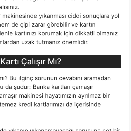
ısınız.
r makinesinde yıkanması ciddi sonuçlara yol
hem de çipi zarar görebilir ve kartın
enle kartınızı korumak için dikkatli olmanız
amlardan uzak tutmanız önemlidir.
artı Çalışır Mı?
 mı? Bu ilginç sorunun cevabını aramadan
ru da şudur: Banka kartları çamaşır
amaşır makinesi hayatımızın ayrılmaz bir
temez kredi kartlarımızı da içerisinde
nde yıkanıp yıkanamayacağı sorusuna net bir