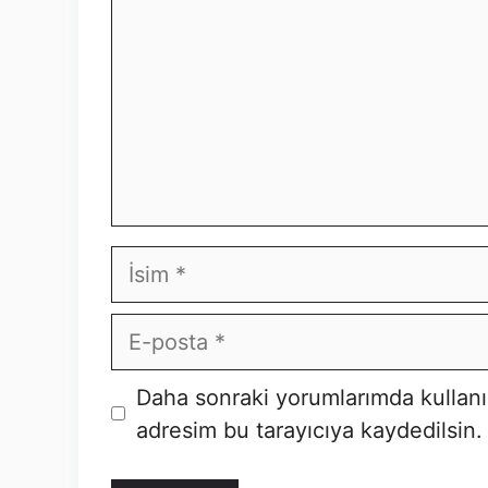
İsim
E-
posta
İnternet
Daha sonraki yorumlarımda kullanı
sitesi
adresim bu tarayıcıya kaydedilsin.