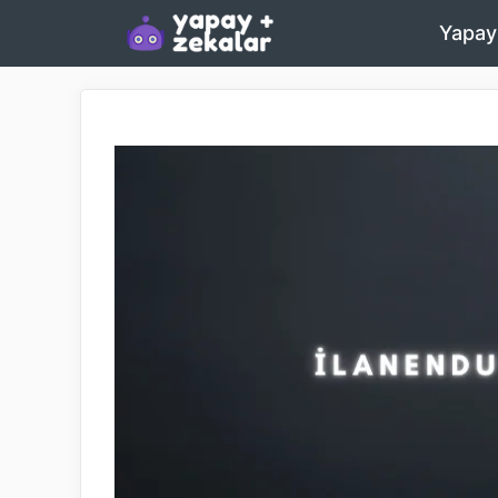
İçeriğe
Yapay
atla