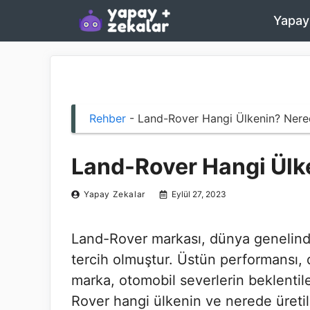
İçeriğe
Yapay
atla
Rehber
-
Land-Rover Hangi Ülkenin? Nered
Land-Rover Hangi Ülke
Yapay Zekalar
Eylül 27, 2023
Land-Rover markası, dünya genelinde
tercih olmuştur. Üstün performansı, da
marka, otomobil severlerin beklentile
Rover hangi ülkenin ve nerede üreti