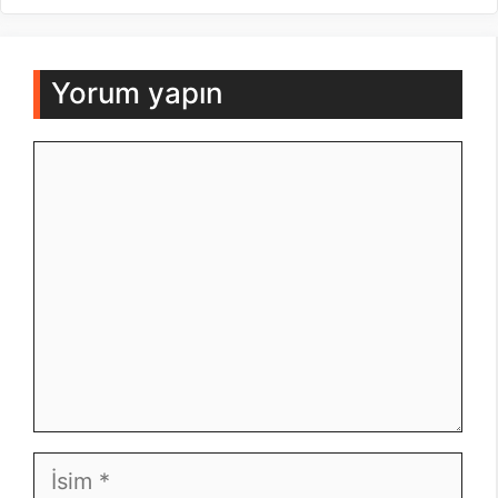
Yorum yapın
Yorum
İsim