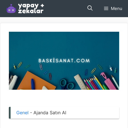
İçeriğe
Menu
atla
Genel
-
Ajanda Satın Al