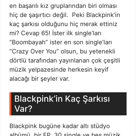
en başarılı kız gruplarından biri olması
hiç de şaşırtıcı değil. Peki Blackpink’in
kaç şarkısı olduğunu hiç merak ettiniz
mi? Cevap 65! İster ilk single’ları
“Boombayah” ister en son single’ları
“Crazy Over You” olsun, bu yetenekli
dörtlü tarafından yayınlanan çok çeşitli
müzik yelpazesinde herkesin keyif
alacağı bir şeyler var.
Blackpink’in Kaç Şarkısı
Var?
Blackpink bugüne kadar altı stüdyo
albümü, bir EP, 30 single ve beş müzik