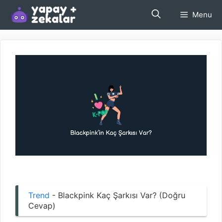
İçeriğe
Menu
atla
Trend
-
Blackpink Kaç Şarkısı Var? (Doğru
Cevap)