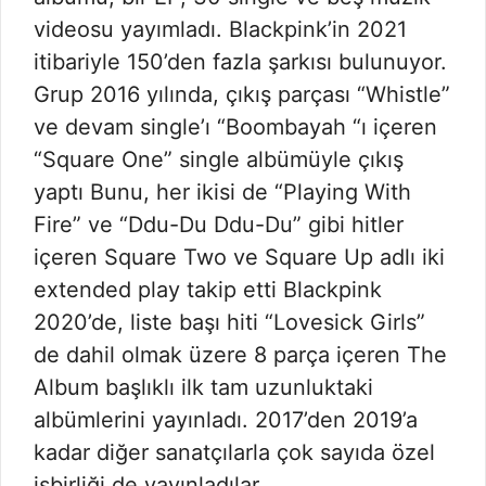
videosu yayımladı. Blackpink’in 2021
itibariyle 150’den fazla şarkısı bulunuyor.
Grup 2016 yılında, çıkış parçası “Whistle”
ve devam single’ı “Boombayah “ı içeren
“Square One” single albümüyle çıkış
yaptı Bunu, her ikisi de “Playing With
Fire” ve “Ddu-Du Ddu-Du” gibi hitler
içeren Square Two ve Square Up adlı iki
extended play takip etti Blackpink
2020’de, liste başı hiti “Lovesick Girls”
de dahil olmak üzere 8 parça içeren The
Album başlıklı ilk tam uzunluktaki
albümlerini yayınladı. 2017’den 2019’a
kadar diğer sanatçılarla çok sayıda özel
işbirliği de yayınladılar.