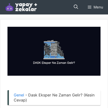
İçeriğe
Menu
atla
Genel
-
Dask Eksper Ne Zaman Gelir? (Kesin
Cevap)