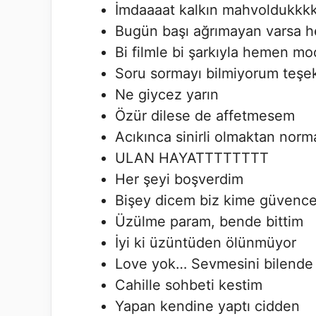
İmdaaaat kalkın mahvoldukkk
Bugün başı ağrımayan varsa he
Bi filmle bi şarkıyla hemen m
Soru sormayı bilmiyorum teşe
Ne giycez yarın
Özür dilese de affetmesem
Acıkınca sinirli olmaktan norm
ULAN HAYATTTTTTTT
Her şeyi boşverdim
Bişey dicem biz kime güvenc
Üzülme param, bende bittim
İyi ki üzüntüden ölünmüyor
Love yok… Sevmesini bilende
Cahille sohbeti kestim
Yapan kendine yaptı cidden