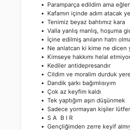
Paramparça edildim ama eğl
Kafamın içinde adım atacak ye
Tenimiz beyaz bahtımız kara
Valla yanlış manlış, hoşuma gi
İçine edilmiş anıların hatrı olm
Ne anlatcan ki kime ne dicen 
Kimseye hakkımı helal etmiy
Kediler antidepresandır
Cildim ve moralim durduk yer
Dandik şarkı bağımlısıyım
Çok az keyfim kaldı
Tek yaptığım aşırı düşünmek
Sadece yormayan kişiler lütfe
S A B I R
Gençliğimden zerre keyif alm