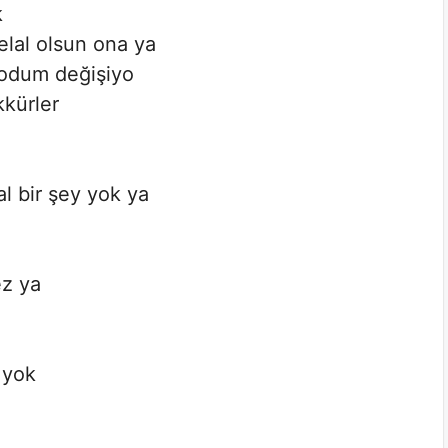
k
lal olsun ona ya
oodum değişiyo
kkürler
al bir şey yok ya
ez ya
 yok