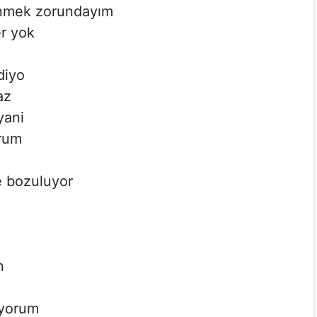
enmek zorundayım
r yok
diyo
az
yani
orum
e bozuluyor
n
ıyorum