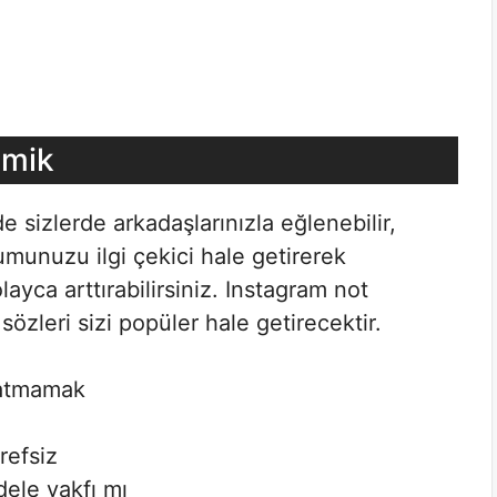
omik
 sizlerde arkadaşlarınızla eğlenebilir,
rumunuzu ilgi çekici hale getirerek
layca arttırabilirsiniz. Instagram not
özleri sizi popüler hale getirecektir.
latmamak
erefsiz
ele vakfı mı