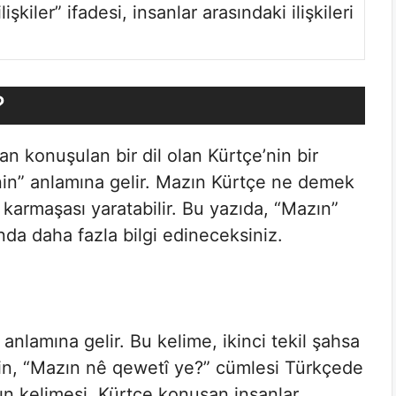
şkiler” ifadesi, insanlar arasındaki ilişkileri
?
an konuşulan bir dil olan Kürtçe’nin bir
nin” anlamına gelir. Mazın Kürtçe ne demek
m karmaşası yaratabilir. Bu yazıda, “Mazın”
nda daha fazla bilgi edineceksiniz.
anlamına gelir. Bu kelime, ikinci tekil şahsa
in, “Mazın nê qewetî ye?” cümlesi Türkçede
ın kelimesi, Kürtçe konuşan insanlar