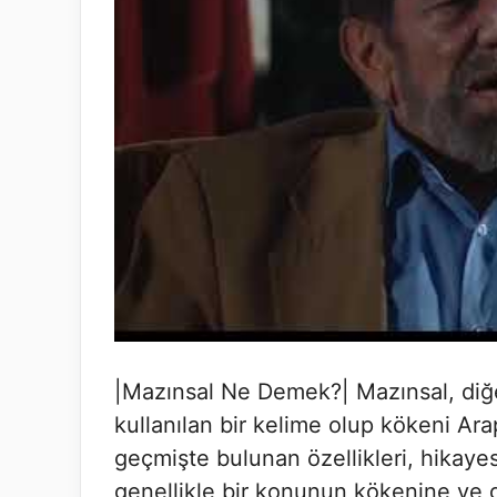
|Mazınsal Ne Demek?| Mazınsal, diğe
kullanılan bir kelime olup kökeni Ar
geçmişte bulunan özellikleri, hikayesi 
genellikle bir konunun kökenine ve 