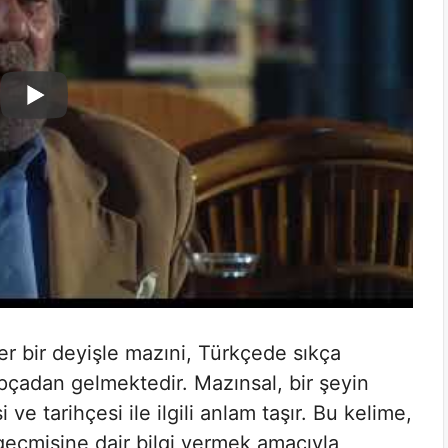
r bir deyişle mazıni, Türkçede sıkça
apçadan gelmektedir. Mazınsal, bir şeyin
ve tarihçesi ile ilgili anlam taşır. Bu kelime,
geçmişine dair bilgi vermek amacıyla