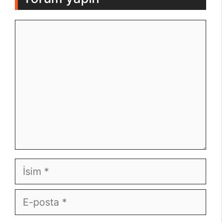
Yorum
İsim
E-
posta