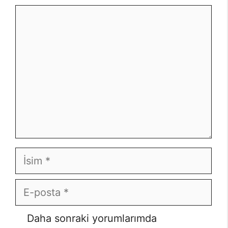
Yorum
İsim
E-
posta
İnternet
Daha sonraki yorumlarımda