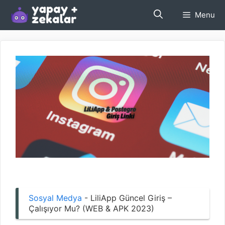
İçeriğe
Menu
atla
Sosyal Medya
-
LiliApp Güncel Giriş –
Çalışıyor Mu? (WEB & APK 2023)