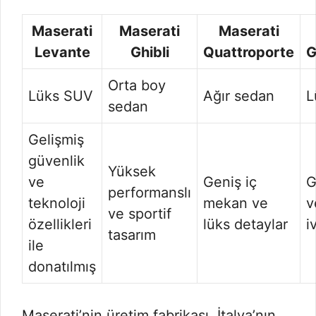
Maserati
Maserati
Maserati
Levante
Ghibli
Quattroporte
G
Orta boy
Lüks SUV
Ağır sedan
L
sedan
Gelişmiş
güvenlik
Yüksek
ve
Geniş iç
G
performanslı
teknoloji
mekan ve
v
ve sportif
özellikleri
lüks detaylar
i
tasarım
ile
donatılmış
Maserati’nin üretim fabrikası, İtalya’nın