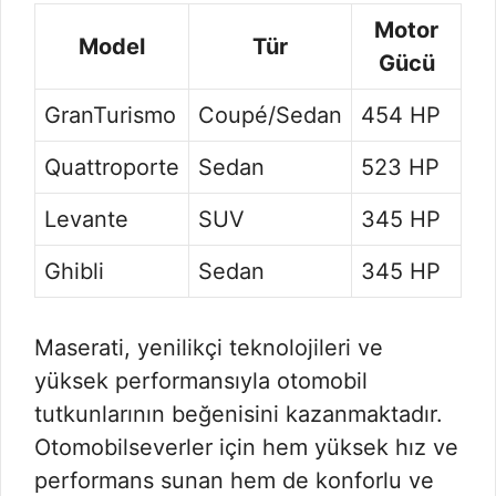
Motor
Model
Tür
Gücü
GranTurismo
Coupé/Sedan
454 HP
Quattroporte
Sedan
523 HP
Levante
SUV
345 HP
Ghibli
Sedan
345 HP
Maserati, yenilikçi teknolojileri ve
yüksek performansıyla otomobil
tutkunlarının beğenisini kazanmaktadır.
Otomobilseverler için hem yüksek hız ve
performans sunan hem de konforlu ve